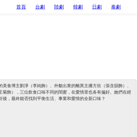
首頁
台劇
陸劇
韓劇
日劇
泰劇
的美食博主劉淨（李純飾）、外貌出衆的離異主播方欣（張含韻飾）、
王菊飾），三位飲食口味不同的閨蜜，在愛情里也各有偏好。她們在經
折後，最終能否找到平衡生活、事業和愛情的全新口味？