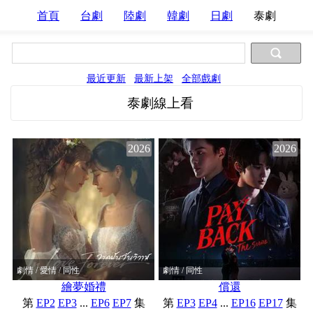
首頁
台劇
陸劇
韓劇
日劇
泰劇
最近更新
最新上架
全部戲劇
泰劇線上看
2026
2026
劇情 / 愛情 / 同性
劇情 / 同性
繪夢婚禮
償還
第
EP2
EP3
...
EP6
EP7
集
第
EP3
EP4
...
EP16
EP17
集