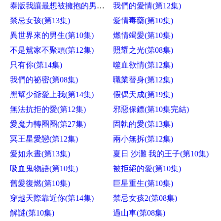
泰版我讓最想被擁抱的男人給威脅了(第11集)
我們的愛情(第12集)
禁忌女孩(第13集)
愛情毒藥(第10集)
異世界來的男生(第10集)
燃情竭愛(第10集)
不是鴛家不聚頭(第12集)
照耀之光(第08集)
只有你(第14集)
噬血欲情(第12集)
我們的祕密(第08集)
職業替身(第12集)
黑幫少爺愛上我(第14集)
假偶天成(第19集)
無法抗拒的愛(第12集)
邪惡保鏢(第10集完結)
愛魔力轉圈圈(第27集)
固執的愛(第13集)
冥王星愛戀(第12集)
兩小無拆(第12集)
愛如永晝(第13集)
夏日 沙灘 我的王子(第10集)
吸血鬼物語(第10集)
被拒絕的愛(第10集)
舊愛復燃(第10集)
巨星重生(第10集)
穿越天際靠近你(第14集)
禁忌女孩2(第08集)
解謎(第10集)
過山車(第08集)