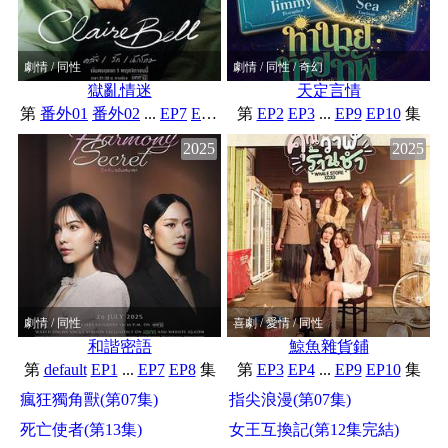
劇情 / 同性
劇情 / 同性 / 奇幻
獄亂情迷
天定言情
第
番外01
番外02
...
EP7
EP8
集
第
EP2
EP3
...
EP9
EP10
集
2025
2025
劇情 / 同性
喜劇 / 愛情 / 同性
和諧密語
鯨魚雜貨鋪
第
default
EP1
...
EP7
EP8
集
第
EP3
EP4
...
EP9
EP10
集
瘋狂獨角獸(第07集)
指尖浪漫(第07集)
死亡使者(第13集)
女王互換記(第12集完結)