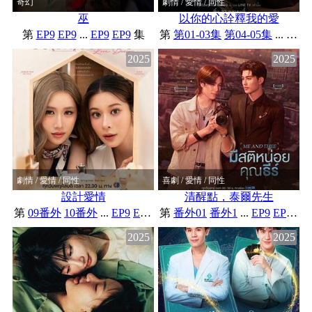
奇幻
劇情 / 愛情 / 同性
巫
以你的心詮釋我的愛
第
EP9
EP9
...
EP9
EP9
集
第
第01-03集
第04-05集
...
EP32
2025
2025
劇情 / 愛情 / 同性
喜劇 / 愛情 / 同性
設計愛情
清醒點，泰爾先生
第
09番外
10番外
...
EP9
EP10
集
第
番外01
番外1
...
EP9
EP10
集
2025
2025