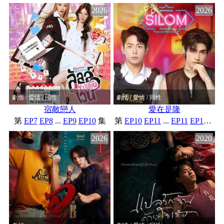
2026
2026
劇情 / 愛情 / 同性
劇情 / 愛情 / 同性
宿敵戀人
愛在是隆
第
EP7
EP8
...
EP9
EP10
集
第
EP10
EP11
...
EP11
EP12
集
2026
2020