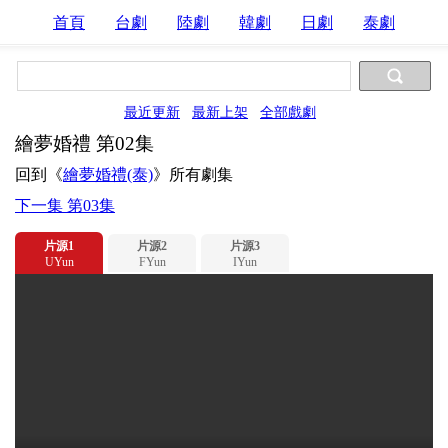
首頁
台劇
陸劇
韓劇
日劇
泰劇
最近更新
最新上架
全部戲劇
繪夢婚禮 第02集
回到《
繪夢婚禮(泰)
》所有劇集
下一集 第03集
片源1
片源2
片源3
UYun
FYun
IYun