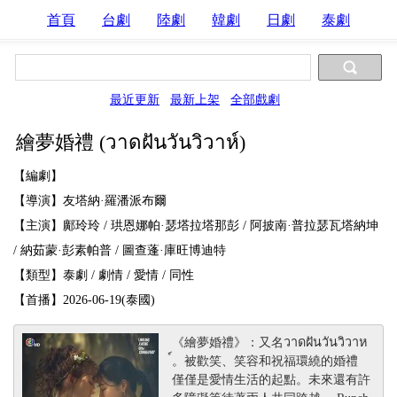
首頁
台劇
陸劇
韓劇
日劇
泰劇
最近更新
最新上架
全部戲劇
繪夢婚禮 (วาดฝันวันวิวาห์)
【編劇】
【導演】友塔納·羅潘派布爾
【主演】鄺玲玲 / 珙恩娜帕·瑟塔拉塔那彭 / 阿披南·普拉瑟瓦塔納坤
/ 納茹蒙·彭素帕普 / 圖查蓬·庫旺博迪特
【類型】泰劇 / 劇情 / 愛情 / 同性
【首播】2026-06-19(泰國)
《繪夢婚禮》：又名วาดฝันวันวิวาห
์。被歡笑、笑容和祝福環繞的婚禮
僅僅是愛情生活的起點。未來還有許