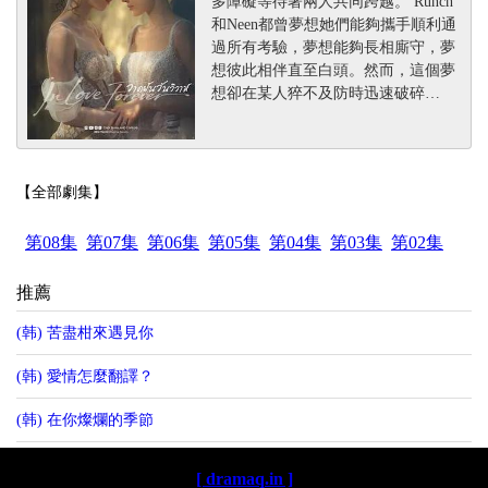
多障礙等待著兩人共同跨越。 Runch
和Neen都曾夢想她們能夠攜手順利通
過所有考驗，夢想能夠長相廝守，夢
想彼此相伴直至白頭。然而，這個夢
想卻在某人猝不及防時迅速破碎…
【全部劇集】
第08集
第07集
第06集
第05集
第04集
第03集
第02集
推薦
(韩) 苦盡柑來遇見你
(韩) 愛情怎麼翻譯？
(韩) 在你燦爛的季節
[ dramaq.in ]