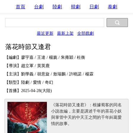
首頁
台劇
陸劇
韓劇
日劇
泰劇
最近更新
最新上架
全部戲劇
落花時節又逢君
【編劇】廖宇嘉 / 王達 / 楊旎 / 朱雍穎 / 杜衡
【導演】趙立軍 / 英英鹿
【主演】劉學義 / 胡意旋 / 敖瑞鵬 / 許曉諾 / 楊霖
【類型】陸劇 / 愛情 / 奇幻
【首播】2025-04-28(大陸)
《落花時節又逢君》：根據蜀客的同名
小說改編，主要是講述千年的茶花小妖
與掌管中天的中天王之間的千年糾葛愛
情的故事。