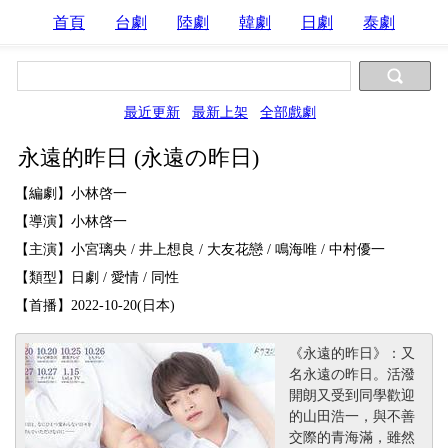
首頁
台劇
陸劇
韓劇
日劇
泰劇
最近更新
最新上架
全部戲劇
永遠的昨日 (永遠の昨日)
【編劇】小林啓一
【導演】小林啓一
【主演】小宮璃央 / 井上想良 / 大友花戀 / 鳴海唯 / 中村優一
【類型】日劇 / 愛情 / 同性
【首播】2022-10-20(日本)
《永遠的昨日》：又
名永遠の昨日。活潑
開朗又受到同學歡迎
的山田浩一，與不善
交際的青海滿，雖然