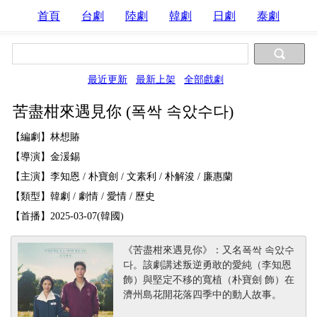
首頁
台劇
陸劇
韓劇
日劇
泰劇
最近更新
最新上架
全部戲劇
苦盡柑來遇見你 (폭싹 속았수다)
【編劇】林想賰
【導演】金湲錫
【主演】李知恩 / 朴寶劍 / 文素利 / 朴解浚 / 廉惠蘭
【類型】韓劇 / 劇情 / 愛情 / 歷史
【首播】2025-03-07(韓國)
《苦盡柑來遇見你》：又名폭싹 속았수
다。該劇講述叛逆勇敢的愛純（李知恩
飾）與堅定不移的寬植（朴寶劍 飾）在
濟州島花開花落四季中的動人故事。