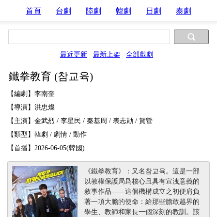
首頁
台劇
陸劇
韓劇
日劇
泰劇
最近更新
最新上架
全部戲劇
鐵拳教育 (참교육)
【編劇】李南奎
【導演】洪忠燦
【主演】金武烈 / 李星民 / 秦基周 / 表志勛 / 賀營
【類型】韓劇 / 劇情 / 動作
【首播】2026-06-05(韓國)
《鐵拳教育》：又名참교육。這是一部
以教權保護局爲核心且具有宣洩意義的
敘事作品——這個機構成立之初便肩負
著一項大膽的使命：給那些膽敢越界的
學生、教師和家長一個深刻的教訓。該