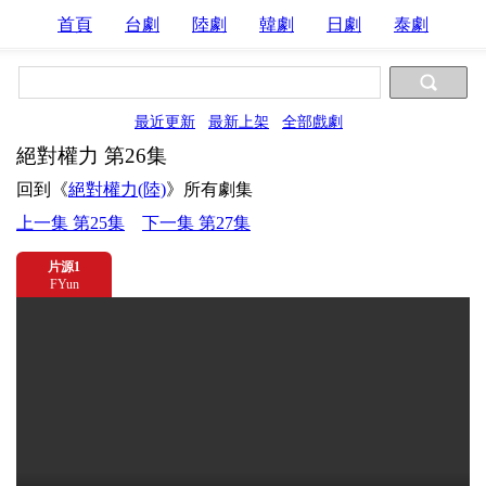
首頁
台劇
陸劇
韓劇
日劇
泰劇
最近更新
最新上架
全部戲劇
絕對權力 第26集
回到《
絕對權力(陸)
》所有劇集
上一集 第25集
下一集 第27集
片源1
FYun