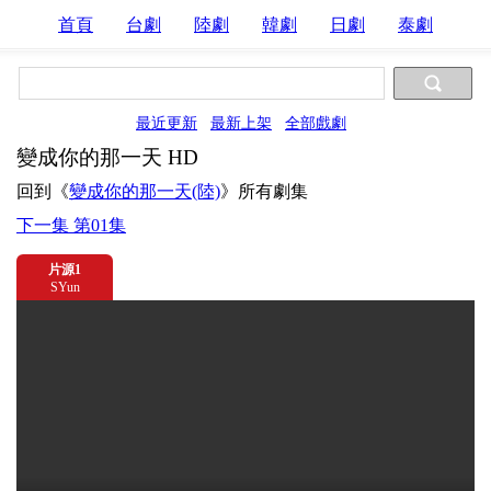
首頁
台劇
陸劇
韓劇
日劇
泰劇
最近更新
最新上架
全部戲劇
變成你的那一天 HD
回到《
變成你的那一天(陸)
》所有劇集
下一集 第01集
片源1
SYun