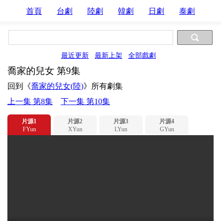
首頁
台劇
陸劇
韓劇
日劇
泰劇
最近更新
最新上架
全部戲劇
喬家的兒女 第9集
回到《
喬家的兒女(陸)
》所有劇集
上一集 第8集
下一集 第10集
片源1
片源2
片源3
片源4
FYun
XYun
LYun
GYun