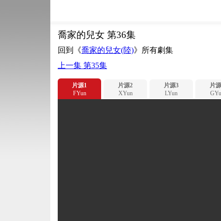
喬家的兒女 第36集
回到《
喬家的兒女(陸)
》所有劇集
上一集 第35集
片源1
片源2
片源3
片源
FYun
XYun
LYun
GYu