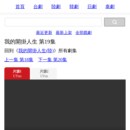
首頁
台劇
陸劇
韓劇
日劇
泰劇
最近更新
最新上架
全部戲劇
我的開掛人生 第19集
回到《
我的開掛人生(陸)
》所有劇集
上一集 第18集
下一集 第20集
片源1
片源2
UYun
LYun