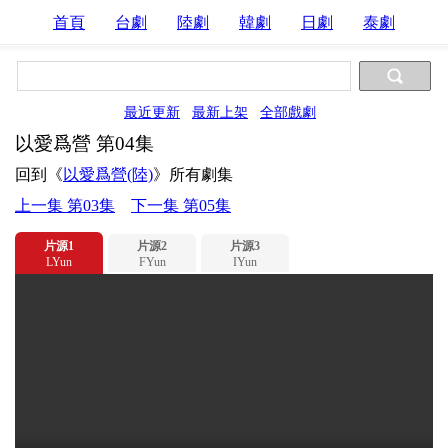
首頁
台劇
陸劇
韓劇
日劇
泰劇
最近更新
最新上架
全部戲劇
以愛爲營 第04集
回到《
以愛爲營(陸)
》所有劇集
上一集 第03集
下一集 第05集
片源1
片源2
片源3
LYun
FYun
IYun