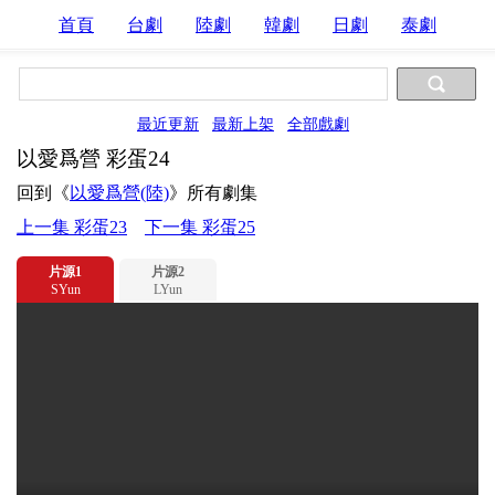
首頁
台劇
陸劇
韓劇
日劇
泰劇
最近更新
最新上架
全部戲劇
以愛爲營 彩蛋24
回到《
以愛爲營(陸)
》所有劇集
上一集 彩蛋23
下一集 彩蛋25
片源1
片源2
SYun
LYun