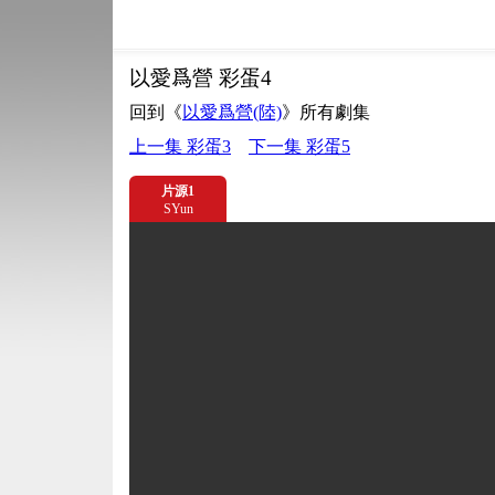
以愛爲營 彩蛋4
回到《
以愛爲營(陸)
》所有劇集
上一集 彩蛋3
下一集 彩蛋5
片源1
SYun