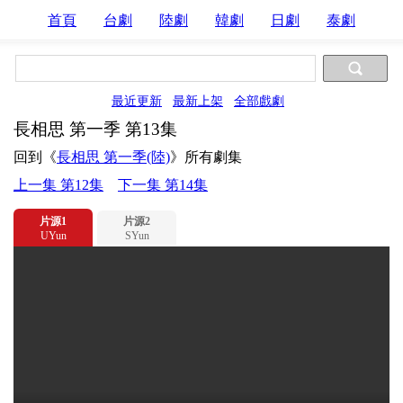
首頁
台劇
陸劇
韓劇
日劇
泰劇
最近更新
最新上架
全部戲劇
長相思 第一季 第13集
回到《
長相思 第一季(陸)
》所有劇集
上一集 第12集
下一集 第14集
片源1
片源2
UYun
SYun