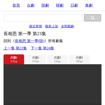
首頁
台劇
陸劇
韓劇
日劇
泰劇
最近更新
最新上架
全部戲劇
長相思 第一季 第23集
回到《
長相思 第一季(陸)
》所有劇集
上一集 第22集
下一集 第24集
片源1
片源2
片源3
片源4
UYun
FYun
LYun
SYun