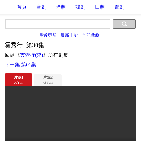
首頁
台劇
陸劇
韓劇
日劇
泰劇
最近更新
最新上架
全部戲劇
雲秀行 -第30集
回到《
雲秀行(陸)
》所有劇集
下一集 第01集
片源1
片源2
XYun
GYun