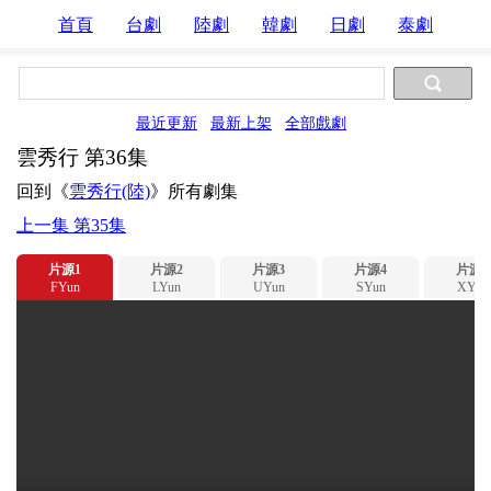
首頁
台劇
陸劇
韓劇
日劇
泰劇
最近更新
最新上架
全部戲劇
雲秀行 第36集
回到《
雲秀行(陸)
》所有劇集
上一集 第35集
片源1
片源2
片源3
片源4
片源5
FYun
LYun
UYun
SYun
XYun