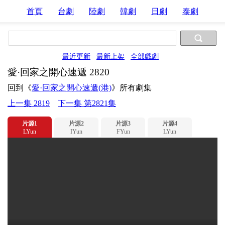
首頁
台劇
陸劇
韓劇
日劇
泰劇
最近更新
最新上架
全部戲劇
愛·回家之開心速遞 2820
回到《
愛·回家之開心速遞(港)
》所有劇集
上一集 2819
下一集 第2821集
片源1
片源2
片源3
片源4
LYun
IYun
FYun
LYun