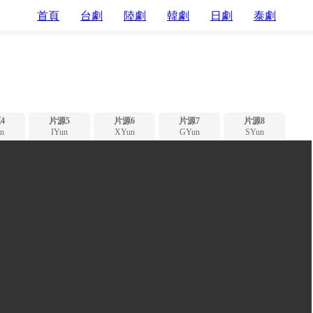
首頁
台劇
陸劇
韓劇
日劇
泰劇
4
片源5
片源6
片源7
片源8
n
IYun
XYun
GYun
SYun