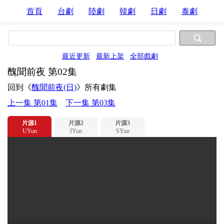
首頁
台劇
陸劇
韓劇
日劇
泰劇
最近更新
最新上架
全部戲劇
醜聞前夜 第02集
回到《
醜聞前夜(日)
》所有劇集
上一集 第01集
下一集 第03集
片源1
片源2
片源3
UYun
IYun
SYun