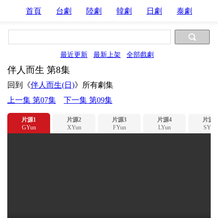
首頁
台劇
陸劇
韓劇
日劇
泰劇
最近更新
最新上架
全部戲劇
伴人而生 第8集
回到《
伴人而生(日)
》所有劇集
上一集 第07集
下一集 第09集
片源1
片源2
片源3
片源4
片源5
GYun
XYun
FYun
LYun
SYun