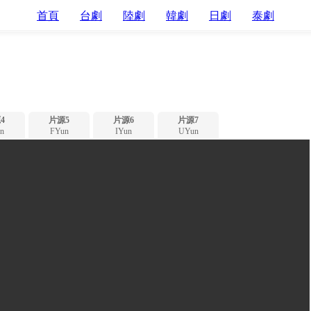
首頁
台劇
陸劇
韓劇
日劇
泰劇
4
片源5
片源6
片源7
n
FYun
IYun
UYun