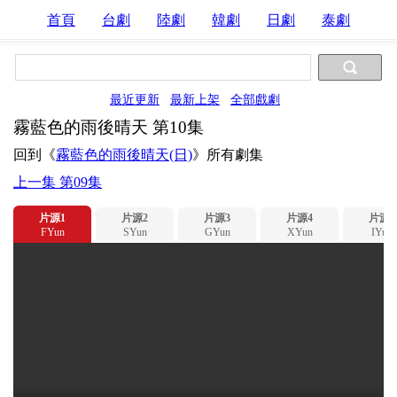
首頁
台劇
陸劇
韓劇
日劇
泰劇
最近更新
最新上架
全部戲劇
霧藍色的雨後晴天 第10集
回到《
霧藍色的雨後晴天(日)
》所有劇集
上一集 第09集
片源1
片源2
片源3
片源4
片源5
FYun
SYun
GYun
XYun
IYun