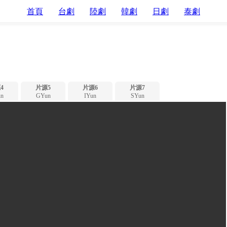
首頁
台劇
陸劇
韓劇
日劇
泰劇
4
片源5
片源6
片源7
n
GYun
IYun
SYun