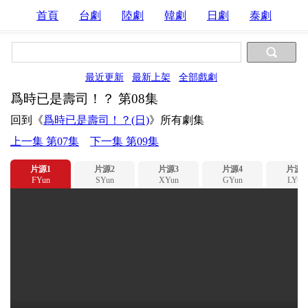
首頁
台劇
陸劇
韓劇
日劇
泰劇
最近更新
最新上架
全部戲劇
爲時已是壽司！？ 第08集
回到《
爲時已是壽司！？(日)
》所有劇集
上一集 第07集
下一集 第09集
片源1
片源2
片源3
片源4
片源5
FYun
SYun
XYun
GYun
LYun