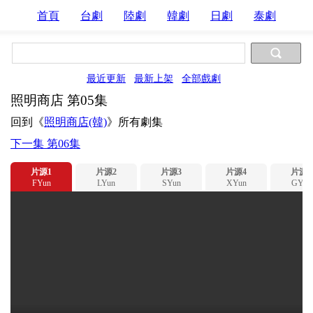
首頁
台劇
陸劇
韓劇
日劇
泰劇
最近更新
最新上架
全部戲劇
照明商店 第05集
回到《
照明商店(韓)
》所有劇集
下一集 第06集
片源1
片源2
片源3
片源4
片源5
FYun
LYun
SYun
XYun
GYun