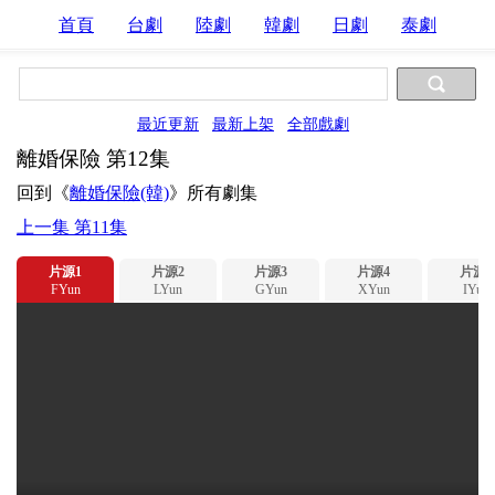
首頁
台劇
陸劇
韓劇
日劇
泰劇
最近更新
最新上架
全部戲劇
離婚保險 第12集
回到《
離婚保險(韓)
》所有劇集
上一集 第11集
片源1
片源2
片源3
片源4
片源5
FYun
LYun
GYun
XYun
IYun