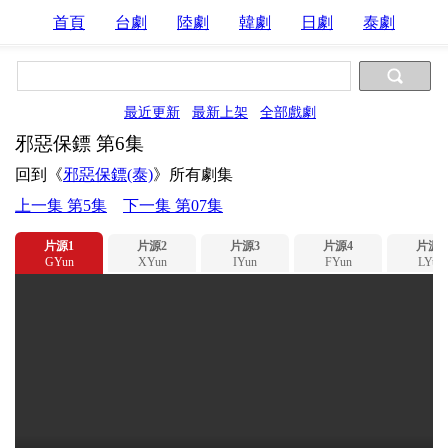
首頁
台劇
陸劇
韓劇
日劇
泰劇
最近更新
最新上架
全部戲劇
邪惡保鏢 第6集
回到《
邪惡保鏢(泰)
》所有劇集
上一集 第5集
下一集 第07集
片源1
片源2
片源3
片源4
片源5
GYun
XYun
IYun
FYun
LYun