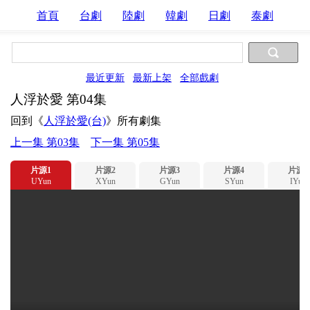
首頁
台劇
陸劇
韓劇
日劇
泰劇
最近更新
最新上架
全部戲劇
人浮於愛 第04集
回到《
人浮於愛(台)
》所有劇集
上一集 第03集
下一集 第05集
片源1
片源2
片源3
片源4
片源5
UYun
XYun
GYun
SYun
IYun