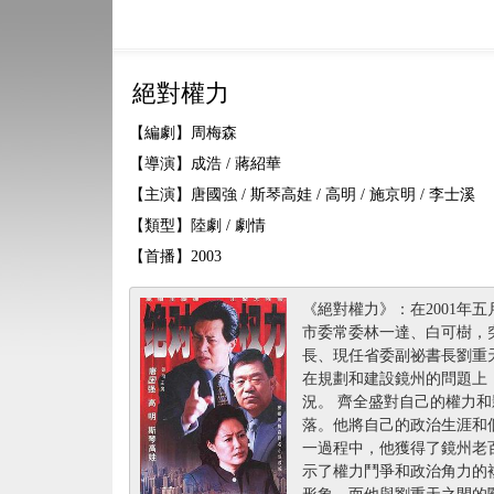
絕對權力
【編劇】周梅森
【導演】成浩 / 蔣紹華
【主演】唐國強 / 斯琴高娃 / 高明 / 施京明 / 李士溪
【類型】陸劇 / 劇情
【首播】2003
《絕對權力》：在2001年
市委常委林一達、白可樹，
長、現任省委副祕書長劉重
在規劃和建設鏡州的問題上
況。 齊全盛對自己的權力
落。他將自己的政治生涯和
一過程中，他獲得了鏡州老
示了權力鬥爭和政治角力的
形象，而他與劉重天之間的