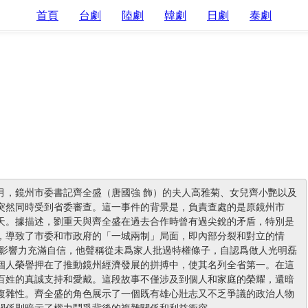
首頁
台劇
陸劇
韓劇
日劇
泰劇
五月，鏡州市委書記齊全盛（唐國強 飾）的夫人高雅菊、女兒齊小艷以及
突然同時受到省委審查。這一事件的背景是，負責查處的是原鏡州市
天。據描述，劉重天與齊全盛在過去合作時曾有過尖銳的矛盾，特別是
，導致了市委和市政府的「一城兩制」局面，即內部分裂和對立的情
和影響力充滿自信，他聲稱從未爲家人批過特權條子，自認爲做人光明磊
個人榮譽押在了推動鏡州經濟發展的拼搏中，使其名列全省第一。在這
百姓的真誠支持和愛戴。這段故事不僅涉及到個人和家庭的榮耀，還暗
複雜性。齊全盛的角色展示了一個既有雄心壯志又不乏爭議的政治人物
關係則暗示了權力鬥爭背後的複雜關係和利益衝突。