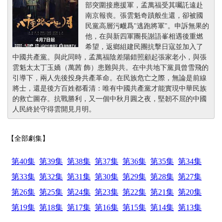
部突圍接應援軍，孟萬福受其囑託遠赴
南京報喪。張雲魁奇蹟般生還，卻被國
民黨高層污衊爲"逃跑將軍"。申訴無果的
他，在與新四軍團長謝語峯相遇後重燃
希望，返鄉組建民團抗擊日寇並加入了
中國共產黨。與此同時，孟萬福陰差陽錯照顧起張家老小，與張
雲魁太太丁玉嬌（萬茜 飾）患難與共。在中共地下黨員曾雪飛的
引導下，兩人先後投身共產革命。在民族危亡之際，無論是前線
將士，還是後方百姓都看清：唯有中國共產黨才能實現中華民族
的救亡圖存。抗戰勝利，又一個中秋月圓之夜，堅韌不屈的中國
人民終於守得雲開見月明。
【全部劇集】
第40集
第39集
第38集
第37集
第36集
第35集
第34集
第33集
第32集
第31集
第30集
第29集
第28集
第27集
第26集
第25集
第24集
第23集
第22集
第21集
第20集
第19集
第18集
第17集
第16集
第15集
第14集
第13集