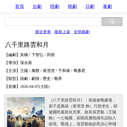
首頁
台劇
陸劇
韓劇
日劇
泰劇
最近更新
最新上架
全部戲劇
八千里路雲和月
【編劇】吳楠 / 卞智弘 / 田雨
【導演】張永新
【主演】王陽 / 萬茜 / 黃澄澄 / 于和偉 / 畢彥君
【類型】陸劇 / 劇情 / 歷史 / 戰爭
【首播】2026-04-07(大陸)
《八千里路雲和月》：淞滬會戰爆發，
廚子孟萬福（黃澄澄 飾）只想求生，卻
被國民黨抓伕充軍。旅長張雲魁（王陽
飾）一心報國，卻因高層指揮失誤陷入
絕境。戰場上，張雲魁抱必死決心率殘