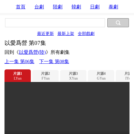
首頁
台劇
陸劇
韓劇
日劇
泰劇
最近更新
最新上架
全部戲劇
以愛爲營 第07集
回到《
以愛爲營(陸)
》所有劇集
上一集 第06集
下一集 第08集
片源1
片源2
片源3
片源4
片源5
LYun
FYun
XYun
GYun
IYun