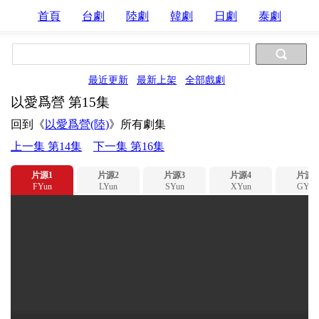
首頁
台劇
陸劇
韓劇
日劇
泰劇
最近更新
最新上架
全部戲劇
以愛爲營 第15集
回到《
以愛爲營(陸)
》所有劇集
上一集 第14集
下一集 第16集
片源1
片源2
片源3
片源4
片源5
FYun
LYun
SYun
XYun
GYun